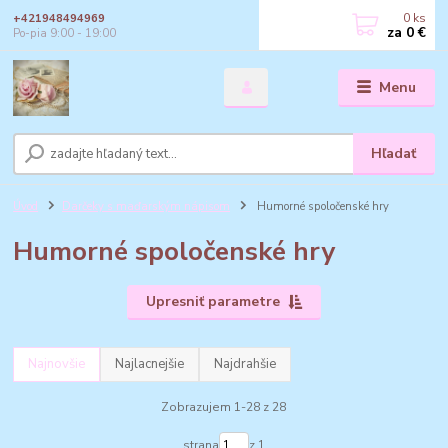
0
ks
+421948494969
za
0 €
Po-pia 9:00 - 19:00
Menu
Hľadať
Úvod
Darčeky s maďarským nápisom
Humorné spoločenské hry
Humorné spoločenské hry
Upresniť parametre
Najnovšie
Najlacnejšie
Najdrahšie
Zobrazujem 1-28 z 28
strana
z 1