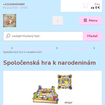
0
ks
+421948494969
za
0 €
Po-pia 9:00 - 19:00
Menu
Hľadať
Úvod
Darčeky s maďarským nápisom
Humorné spoločenské hry
Spoločenská hra k narodeninám
Spoločenská hra k narodeninám