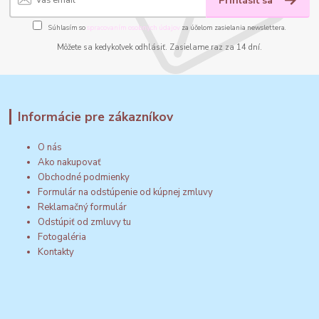
Prihlásiť sa
Súhlasím so
spracovaním osobných údajov
za účelom zasielania newslettera.
Môžete sa kedykoľvek odhlásiť. Zasielame raz za 14 dní.
Informácie pre zákazníkov
O nás
Ako nakupovať
Obchodné podmienky
Formulár na odstúpenie od kúpnej zmluvy
Reklamačný formulár
Odstúpiť od zmluvy tu
Fotogaléria
Kontakty