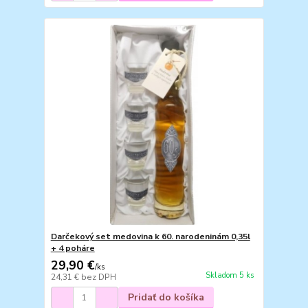
Darčekový set medovina k 60. narodeninám 0,35l
+ 4 poháre
29,90 €
/
ks
Skladom 5 ks
24,31 €
bez DPH
Pridať do košíka