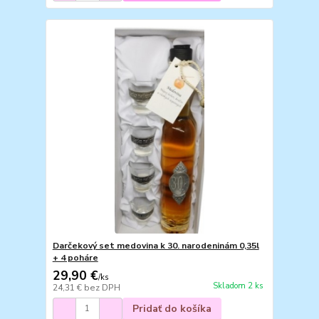
Darčekový set medovina k 30. narodeninám 0,35l
+ 4 poháre
29,90 €
/
ks
Skladom 2 ks
24,31 €
bez DPH
Pridať do košíka