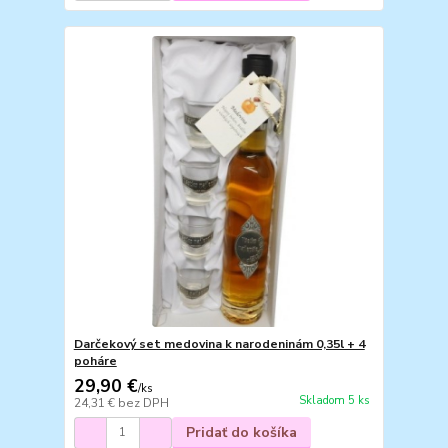
Darčekový set medovina k narodeninám 0,35l + 4
poháre
29,90 €
/
ks
Skladom 5 ks
24,31 €
bez DPH
Pridať do košíka