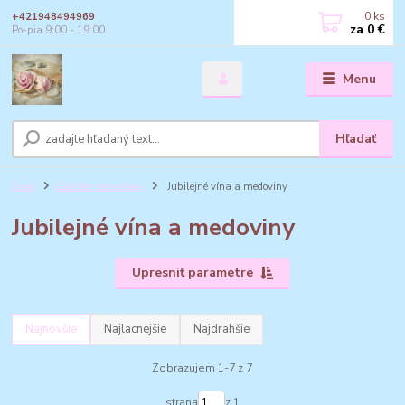
0
ks
+421948494969
za
0 €
Po-pia 9:00 - 19:00
Menu
Hľadať
Úvod
Darčeky pre pánov
Jubilejné vína a medoviny
Jubilejné vína a medoviny
Upresniť parametre
Najnovšie
Najlacnejšie
Najdrahšie
Zobrazujem 1-7 z 7
strana
z 1