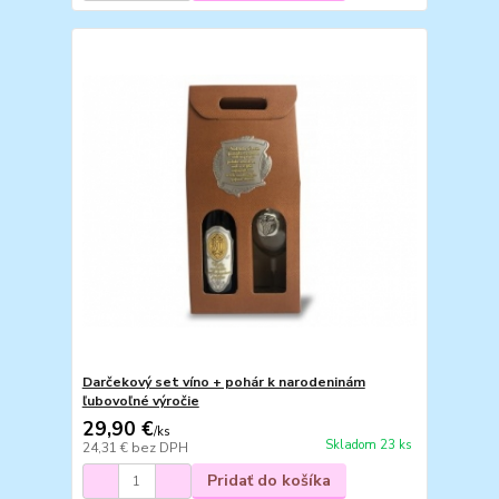
Darčekový set víno + pohár k narodeninám
ľubovoľné výročie
29,90 €
/
ks
Skladom 23 ks
24,31 €
bez DPH
Pridať do košíka