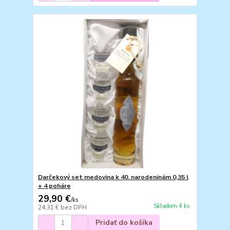
Darčekový set medovina k 40. narodeninám 0,35 l
+ 4 poháre
29,90 €
/
ks
Skladom 4 ks
24,31 €
bez DPH
Pridať do košíka