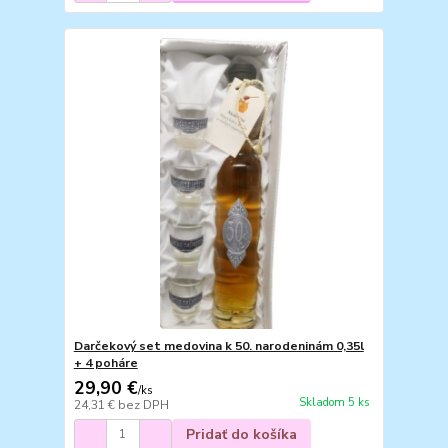
Darčekový set medovina k 50. narodeninám 0,35l
+ 4 poháre
29,90 €
/
ks
Skladom 5 ks
24,31 €
bez DPH
Pridať do košíka