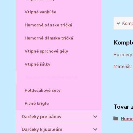
Vtipné vankúše
Kompl
Humorné pánske tričká
Humorné dámske tričká
Komple
Vtipné sprchové gély
Rozmery
Vtipné šálky
Materiál:
Humorné spoločenské hry
Poldecákové sety
Pivné krígle
Tovar 
Darčeky pre pánov
Humor
Darčeky k jubileám