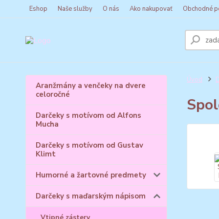
Eshop
Naše služby
O nás
Ako nakupovať
Obchodné p
Úvod
D
Aranžmány a venčeky na dvere
celoročné
Spol
Darčeky s motívom od Alfons
Mucha
Darčeky s motívom od Gustav
Klimt
Humorné a žartovné predmety
Darčeky s maďarským nápisom
Vtipné zástery