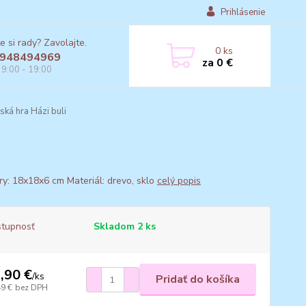
Prihlásenie
e si rady? Zavolajte.
0
ks
948494969
za
0 €
 9:00 - 19:00
ká hra Házi buli
y: 18x18x6 cm Materiál: drevo, sklo
celý popis
tupnosť
Skladom 2 ks
,90 €
/
ks
Pridať do košíka
49 €
bez DPH