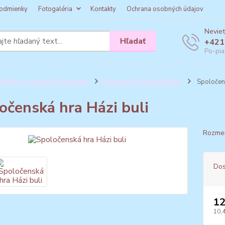
odmienky
Fotogaléria
Kontakty
Ochrana osobných údajov
Neviet
Hľadať
+421
Po-pia
arčeky s maďarským nápisom
Humorné spoločenské hry
Spoločens
očenská hra Házi buli
Rozmer
Dos
12
10,