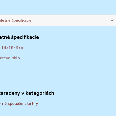
etné špecifikácie
tné špecifikácie
: 18x18x6 cm
 drevo, sklo
zaradený v kategóriách
né spoločenské hry