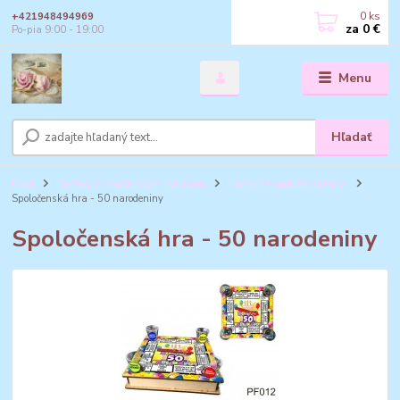
0
ks
+421948494969
za
0 €
Po-pia 9:00 - 19:00
Menu
Hľadať
Úvod
Darčeky s maďarským nápisom
Humorné spoločenské hry
Spoločenská hra - 50 narodeniny
Spoločenská hra - 50 narodeniny