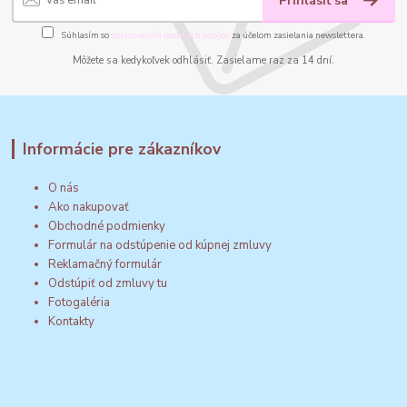
Prihlásiť sa
Súhlasím so
spracovaním osobných údajov
za účelom zasielania newslettera.
Môžete sa kedykoľvek odhlásiť. Zasielame raz za 14 dní.
Informácie pre zákazníkov
O nás
Ako nakupovať
Obchodné podmienky
Formulár na odstúpenie od kúpnej zmluvy
Reklamačný formulár
Odstúpiť od zmluvy tu
Fotogaléria
Kontakty