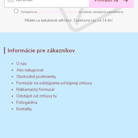
Prihlásiť sa
Súhlasím so
spracovaním osobných údajov
za účelom zasielania newslettera.
Môžete sa kedykoľvek odhlásiť. Zasielame raz za 14 dní.
Informácie pre zákazníkov
O nás
Ako nakupovať
Obchodné podmienky
Formulár na odstúpenie od kúpnej zmluvy
Reklamačný formulár
Odstúpiť od zmluvy tu
Fotogaléria
Kontakty