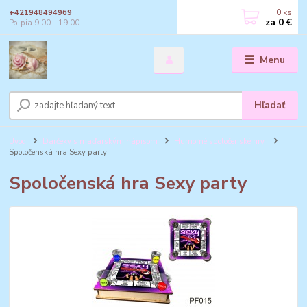
0
ks
+421948494969
za
0 €
Po-pia 9:00 - 19:00
Menu
Hľadať
Úvod
Darčeky s maďarským nápisom
Humorné spoločenské hry
Spoločenská hra Sexy party
Spoločenská hra Sexy party