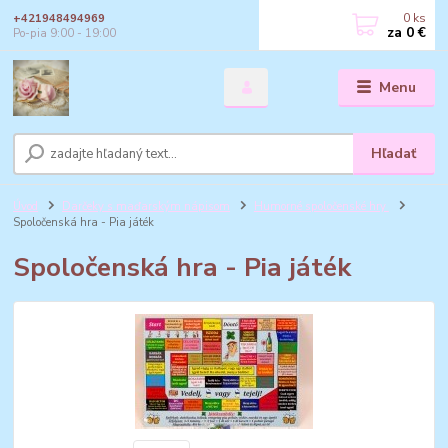
0
ks
+421948494969
za
0 €
Po-pia 9:00 - 19:00
Menu
Hľadať
Úvod
Darčeky s maďarským nápisom
Humorné spoločenské hry
Spoločenská hra - Pia játék
Spoločenská hra - Pia játék