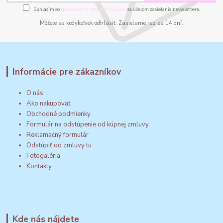
Súhlasím so
spracovaním osobných údajov
za účelom zasielania newslettera.
Môžete sa kedykoľvek odhlásiť. Zasielame raz za 14 dní.
Informácie pre zákazníkov
O nás
Ako nakupovať
Obchodné podmienky
Formulár na odstúpenie od kúpnej zmluvy
Reklamačný formulár
Odstúpiť od zmluvy tu
Fotogaléria
Kontakty
Kde nás nájdete