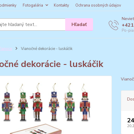
odmienky
Fotogaléria
Kontakty
Ochrana osobných údajov
Neviet
Hľadať
+421
Po-pia
ianoce
Vianočné dekorácie - luskáčik
očné dekorácie - luskáčik
Vianoč
Dos
24
20,