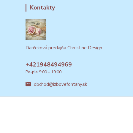
Kontakty
Darčeková predajňa Chrristine Design
+421948494969
Po-pia 9:00 - 19:00
obchod@izbovefontany.sk