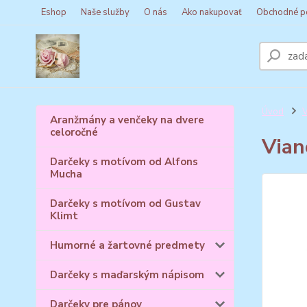
Eshop
Naše služby
O nás
Ako nakupovať
Obchodné p
Úvod
V
Aranžmány a venčeky na dvere
celoročné
Vian
Darčeky s motívom od Alfons
Mucha
Darčeky s motívom od Gustav
Klimt
Humorné a žartovné predmety
Darčeky s maďarským nápisom
Darčeky pre pánov