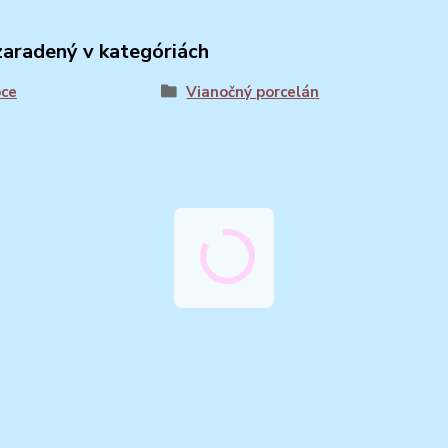
zaradený v kategóriách
oce
Vianočný porcelán