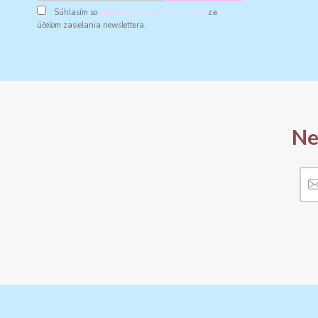
Súhlasím so
spracovaním osobných údajov
za
účelom zasielania newslettera.
Ne