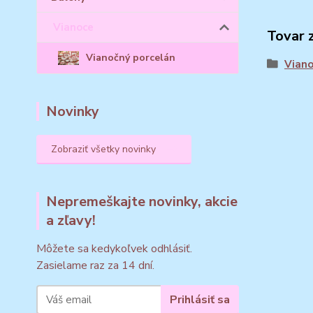
Vianoce
Tovar 
Vianočný porcelán
Vian
Novinky
Zobraziť všetky novinky
Nepremeškajte novinky, akcie
a zľavy!
Môžete sa kedykoľvek odhlásiť.
Zasielame raz za 14 dní.
Prihlásiť sa