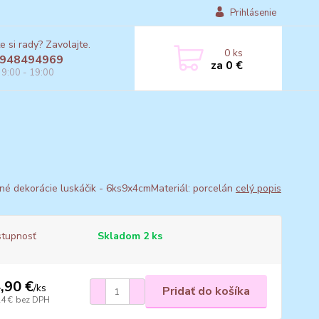
Prihlásenie
e si rady? Zavolajte.
0
ks
948494969
za
0 €
 9:00 - 19:00
né dekorácie luskáčik - 6ks9x4cmMateriál: porcelán
celý popis
tupnosť
Skladom 2 ks
,90 €
/
ks
Pridať do košíka
24 €
bez DPH