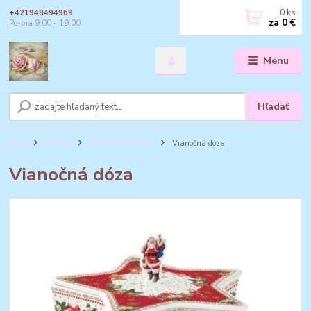
0
ks
+421948494969
za
0 €
Po-pia 9:00 - 19:00
Menu
Hľadať
Úvod
Vianoce
Vianočný porcelán
Vianočná dóza
Vianočná dóza