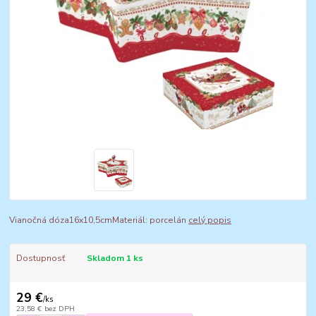
Vianočná dóza16x10,5cmMateriál: porcelán
celý popis
Dostupnosť
Skladom 1 ks
29 €
/
ks
23,58 €
bez DPH