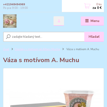
0
ks
+421948494969
za
0 €
Po-pia 9:00 - 19:00
Menu
Hľadať
Úvod
Darčeky s motívom od Alfons Mucha
Váza s motívom A. Muchu
Váza s motívom A. Muchu