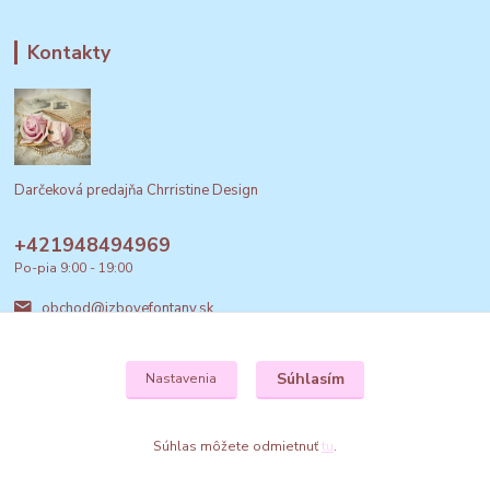
Kontakty
Darčeková predajňa Chrristine Design
+421948494969
Po-pia 9:00 - 19:00
obchod@izbovefontany.sk
Súhlasím
Nastavenia
Súhlas môžete odmietnuť
tu
.
Vytvorené na
Eshop-rychlo.sk