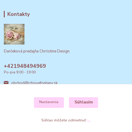
Kontakty
Darčeková predajňa Chrristine Design
+421948494969
Po-pia 9:00 - 19:00
obchod@izbovefontany.sk
Súhlasím
Nastavenia
Súhlas môžete odmietnuť
tu
.
Vytvorené na
Eshop-rychlo.sk