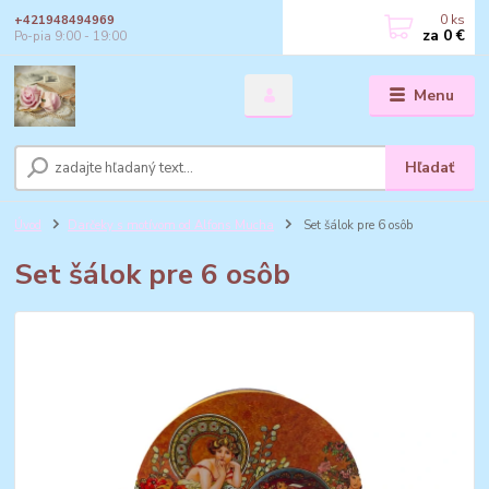
0
ks
+421948494969
za
0 €
Po-pia 9:00 - 19:00
Menu
Hľadať
Úvod
Darčeky s motívom od Alfons Mucha
Set šálok pre 6 osôb
Set šálok pre 6 osôb