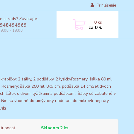
Prihlásenie
e si rady? Zavolajte.
0
ks
948494969
za
0 €
 9:00 - 19:00
rabičky: 2 šálky, 2 podšálky, 2 lyžičkyRozmery: šálka 80 ml,
 Rozmery: šálka 250 ml, 8x9 cm, podšálka 14 cmSet dvoch
ch šálok s dvomi lyžičkami a podšálkami. Šálky sú zabalené v
i. Nie sú vhodné do umývačky riadu ani do mikrovlnnej rúry.
opis
tupnosť
Skladom 2 ks