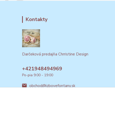
Kontakty
Darčeková predajňa Chrristine Design
+421948494969
Po-pia 9:00 - 19:00
obchod@izbovefontany.sk