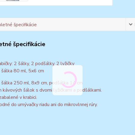
etné špecifikácie
tné špecifikácie
bičky: 2 šálky, 2 podšálky, 2 lyžičky
 šálka 80 ml, 5x6 cm
 šálka 250 ml, 8x9 cm, podšálka 14 cm
 kávových šálok s dvomi lyžičkami a podšálkami.
zabalené v krabici.
odné do umývačky riadu ani do mikrovlnnej rúry.