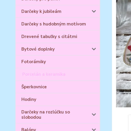
Darčeky k jubileám
Darčeky s hudobným motívom
Drevené tabuľky s citátmi
Bytové doplnky
Fotorámiky
Porcelán a keramika
Šperkovnice
Hodiny
Darčeky na rozlúčku so
slobodou
Balóny