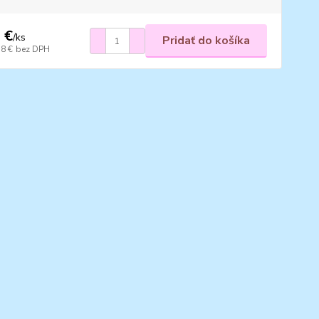
 €
/
ks
Pridať do košíka
58 €
bez DPH