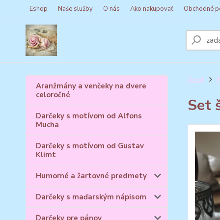
Eshop
Naše služby
O nás
Ako nakupovať
Obchodné p
Úvod
P
Aranžmány a venčeky na dvere
celoročné
Set 
Darčeky s motívom od Alfons
Mucha
Darčeky s motívom od Gustav
Klimt
Humorné a žartovné predmety
Darčeky s maďarským nápisom
Darčeky pre pánov