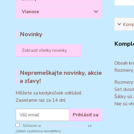
Vianoce
Kompl
Novinky
Komple
Zobraziť všetky novinky
Obsah kra
Rozmery:
Nepremeškajte novinky, akcie
a zľavy!
Rozmery:
Set dvoch
Môžete sa kedykoľvek odhlásiť.
Šálky sú 
Zasielame raz za 14 dní.
Nie sú vh
Prihlásiť sa
Súhlasím so
spracovaním osobných údajov
za
účelom zasielania newslettera.