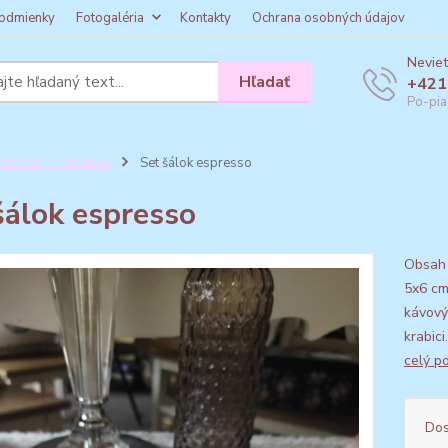
odmienky
Fotogaléria
Kontakty
Ochrana osobných údajov
Neviet
Hľadať
+421
Po-pia
orcelán a keramika
Set šálok espresso
šálok espresso
Obsah k
5x6 cm
kávový
krabic
celý p
Dos