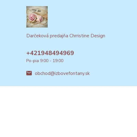
Darčeková predajňa Chrristine Design
+421948494969
Po-pia 9:00 - 19:00
obchod@izbovefontany.sk
Vytvorené na
Eshop-rychlo.sk