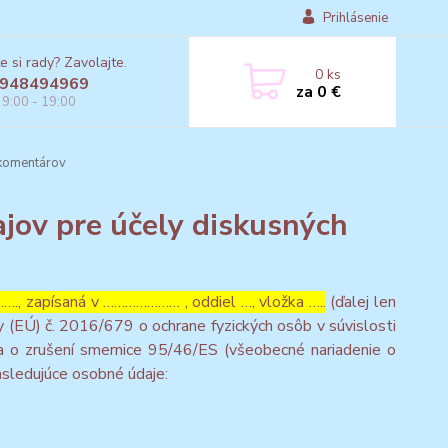
Prihlásenie
e si rady? Zavolajte.
0
ks
948494969
za
0 €
 9:00 - 19:00
 komentárov
jov pre účely diskusných
, zapísaná v ………………… , oddiel …, vložka …..
(ďalej len
 (EÚ) č. 2016/679 o ochrane fyzických osôb v súvislosti
 o zrušení smernice 95/46/ES (všeobecné nariadenie o
asledujúce osobné údaje: