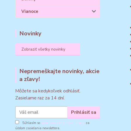
Vianoce
Novinky
Zobraziť všetky novinky
Nepremeškajte novinky, akcie
a zľavy!
Môžete sa kedykoľvek odhlásiť.
Zasielame raz za 14 dní.
Prihlásiť sa
Súhlasím so
spracovaním osobných údajov
za
účelom zasielania newslettera.