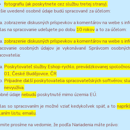
fotografiu (ak poskytnete cez službu tretej strany).
šie uvedené osobné údaje budú spracované za účelom:
zobrazenie diskusných príspevkov a komentárov na webe s inf
las na spracovanie udeľujete po dobu
10 rokov
a to za účelom:
zobrazenie diskusných príspevkov a komentárov na webe s inf
acovanie osobných údajov je vykonávané Správcom osobných
acovatelia:
Poskytovateľ služby Eshop-rychlo, prevádzkovanej spoločnos
01, České Budějovice, ČR
Prípadne ďalší poskytovatelia spracovateľských softvérov, služ
nevyužíva.
bné údaje
nebudú
poskytnuté mimo územia EÚ.
las so spracovaním je možné vziať kedykoľvek späť, a to
naprík
laním listu, emailu
.
mite prosíme na vedomie, že podľa Nariadenia máte právo: