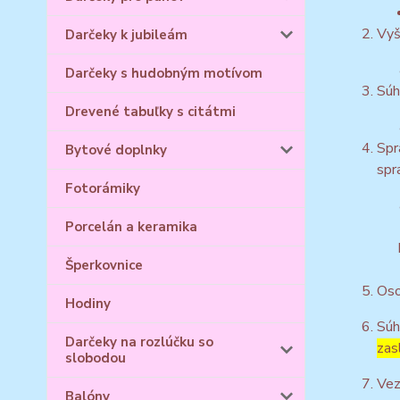
Vyš
Darčeky k jubileám
Darčeky s hudobným motívom
Súh
Drevené tabuľky s citátmi
Spr
Bytové doplnky
spr
Fotorámiky
Porcelán a keramika
Šperkovnice
Oso
Hodiny
Súh
Darčeky na rozlúčku so
zas
slobodou
Vez
Balóny