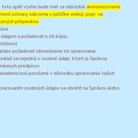
, toto späť vzatie bude mať za následok
anonymizovanie
rencií ochrany súkromia v pätičke webu), popr. na
usných príspevkov.
cúva
 údajom a požadovať o ich kópiu
iteľnosť
 alebo požadovať obmedzenie ich spracovania
okiaľ sa nejedná o osobné údaje, ktoré je Správca
právnych predpisov
ariadenia boli porušené v dôsledku spracovania Vašich
 spracovaním osobných údajov sa obrátiť na Správcu alebo