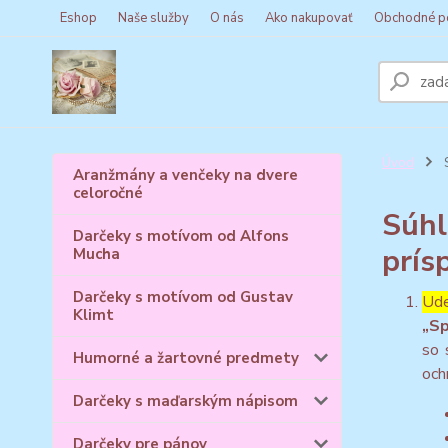
Eshop
Naše služby
O nás
Ako nakupovať
Obchodné p
Úvod
S
Aranžmány a venčeky na dvere
celoročné
Súhl
Darčeky s motívom od Alfons
prís
Mucha
Darčeky s motívom od Gustav
Ude
Klimt
„Sp
so 
Humorné a žartovné predmety
och
Darčeky s maďarským nápisom
Darčeky pre pánov