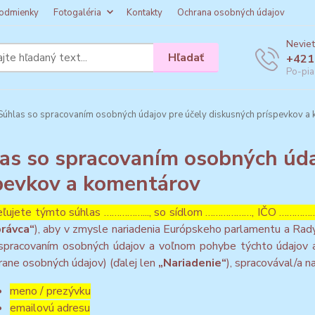
odmienky
Fotogaléria
Kontakty
Ochrana osobných údajov
Neviet
Hľadať
+421
Po-pia
úhlas so spracovaním osobných údajov pre účely diskusných príspevkov a
as so spracovaním osobných úda
pevkov a komentárov
ľujete týmto súhlas ……………..., so sídlom ………………, IČO ……………….
rávca“
), aby v zmysle nariadenia Európskeho parlamentu a Rady
spracovaním osobných údajov a voľnom pohybe týchto údajov a
rane osobných údajov) (ďalej len
„Nariadenie“
), spracovával/a n
meno / prezývku
emailovú adresu