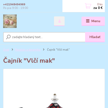
0
ks
+421948494969
za
0 €
Po-pia 9:00 - 19:00
Menu
Hľadať
Úvod
Porcelán a keramika
Čajník "Vlčí mak"
Čajník "Vlčí mak"