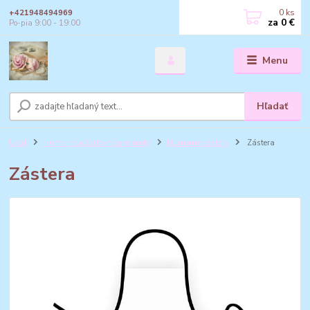
0
ks
+421948494969
za
0 €
Po-pia 9:00 - 19:00
Menu
Hľadať
Úvod
Humorné a žartovné predmety
Humorné zástery
Zástera
Zástera