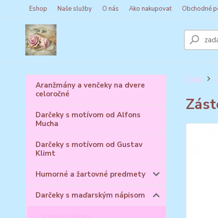
Eshop
Naše služby
O nás
Ako nakupovať
Obchodné p
Úvod
D
Aranžmány a venčeky na dvere
celoročné
Zást
Darčeky s motívom od Alfons
Mucha
Darčeky s motívom od Gustav
Klimt
Humorné a žartovné predmety
Darčeky s maďarským nápisom
Vtipné zástery