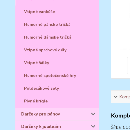
Vtipné vankúše
Humorné pánske tričká
Humorné dámske tričká
Vtipné sprchové gély
Vtipné šálky
Humorné spoločenské hry
Poldecákové sety
Kompl
Pivné krígle
Darčeky pre pánov
Komple
Darčeky k jubileám
Šírka: 50