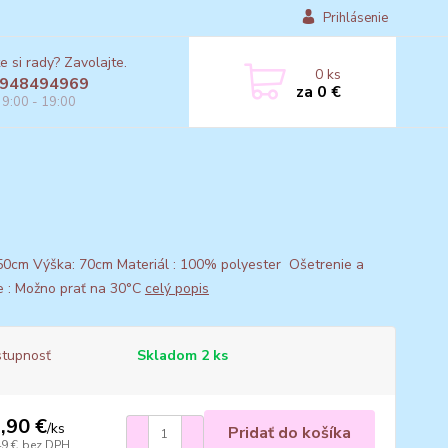
Prihlásenie
e si rady? Zavolajte.
0
ks
948494969
za
0 €
 9:00 - 19:00
 50cm Výška: 70cm Materiál : 100% polyester Ošetrenie a
ie : Možno prať na 30°C
celý popis
tupnosť
Skladom 2 ks
,90 €
/
ks
Pridať do košíka
49 €
bez DPH