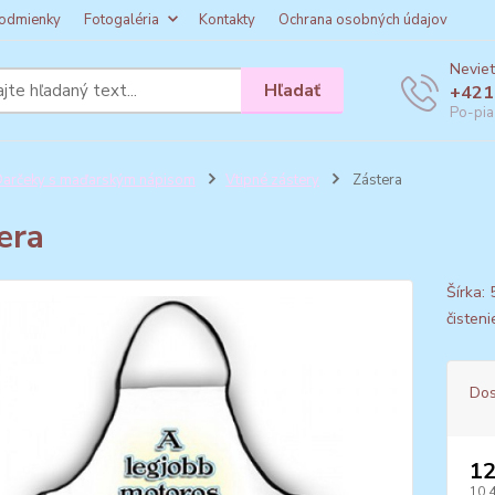
odmienky
Fotogaléria
Kontakty
Ochrana osobných údajov
Neviet
Hľadať
+421
Po-pia
arčeky s maďarským nápisom
Vtipné zástery
Zástera
era
Šírka:
čisten
Dos
12
10,