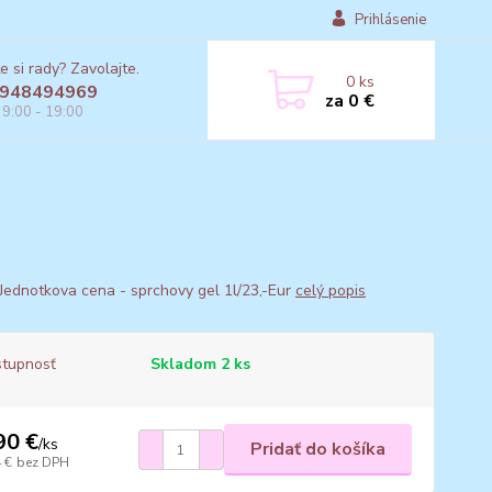
Prihlásenie
e si rady? Zavolajte.
0
ks
948494969
za
0 €
 9:00 - 19:00
Jednotkova cena - sprchovy gel 1l/23,-Eur
celý popis
tupnosť
Skladom 2 ks
90 €
/
ks
Pridať do košíka
 €
bez DPH