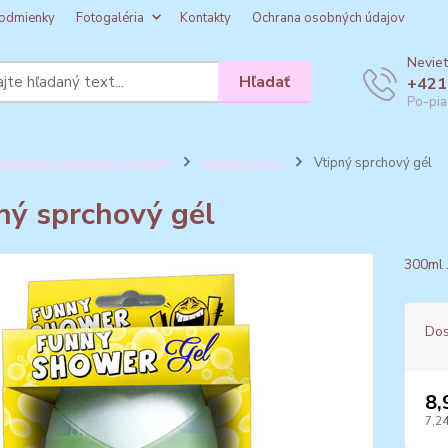
odmienky
Fotogaléria
Kontakty
Ochrana osobných údajov
Neviet
Hľadať
+421
Po-pia
umorné a žartovné predmety
Sprchové gély
Vtipný sprchový gél
ný sprchový gél
300ml 
Dos
8,
7,24