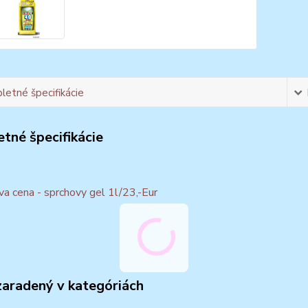
etné špecifikácie
tné špecifikácie
a cena - sprchovy gel 1l/23,-Eur
zaradený v kategóriách