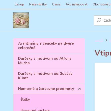
Eshop
Naše služby
O nás
Ako nakupovať
Obchodné p
Úvod
H
Aranžmány a venčeky na dvere
celoročné
Vtip
Darčeky s motívom od Alfons
Mucha
Darčeky s motívom od Gustav
Klimt
Humorné a žartovné predmety
Šálky
Humorné zástery