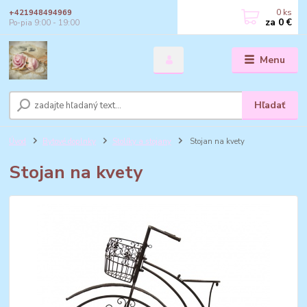
0
ks
+421948494969
za
0 €
Po-pia 9:00 - 19:00
Menu
Hľadať
Úvod
Bytové doplnky
Stolíky a stojany
Stojan na kvety
Stojan na kvety