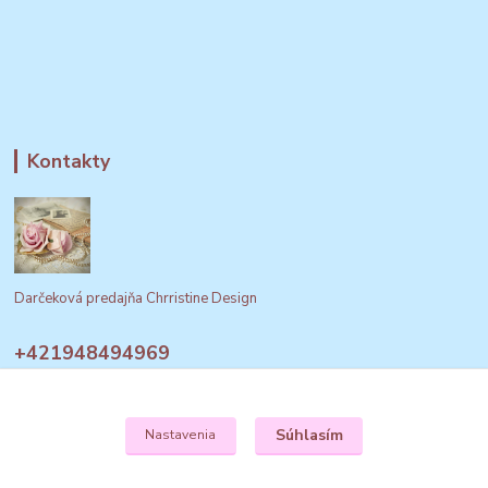
Kontakty
Darčeková predajňa Chrristine Design
+421948494969
Po-pia 9:00 - 19:00
obchod@izbovefontany.sk
Súhlasím
Nastavenia