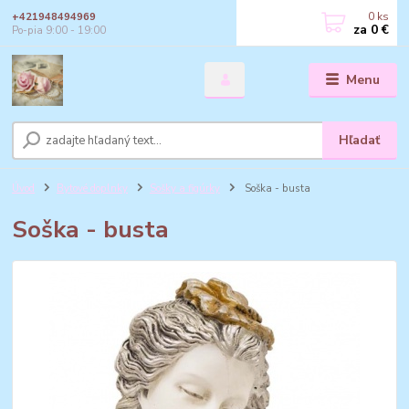
0
ks
+421948494969
za
0 €
Po-pia 9:00 - 19:00
Menu
Hľadať
Úvod
Bytové doplnky
Sošky a figúrky
Soška - busta
Soška - busta