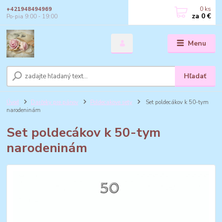
0
ks
+421948494969
za
0 €
Po-pia 9:00 - 19:00
Menu
Hľadať
Úvod
Darčeky pre pánov
Poldecakove sety
Set poldecákov k 50-tym
narodeninám
Set poldecákov k 50-tym
narodeninám