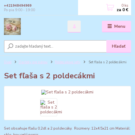
0
ks
+421948494969
za
0 €
Po-pia 9:00 - 19:00
Menu
Hľadať
Úvod
Darčeky pre pánov
Poldecakove sety
Set fľaša s 2 poldecákmi
Set fľaša s 2 poldecákmi
Set obsahuje fľašu 0,2dl a 2 poldecáky. Rozmery: 12x4.5x21 cm Materiál:
sklo, kov
celý popis