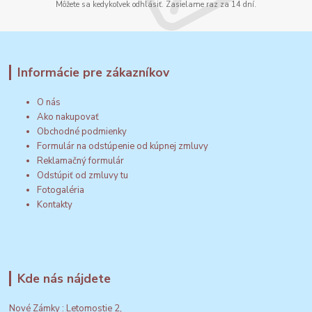
Môžete sa kedykoľvek odhlásiť. Zasielame raz za 14 dní.
Informácie pre zákazníkov
O nás
Ako nakupovať
Obchodné podmienky
Formulár na odstúpenie od kúpnej zmluvy
Reklamačný formulár
Odstúpiť od zmluvy tu
Fotogaléria
Kontakty
Kde nás nájdete
Nové Zámky : Letomostie 2,