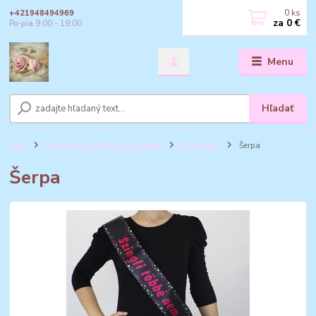
0
ks
+421948494969
za
0 €
Po-pia 9:00 - 19:00
Menu
Hľadať
Úvod
Darčeky na rozlúčku so slobodou
Pre nevesty
Šerpa
Šerpa