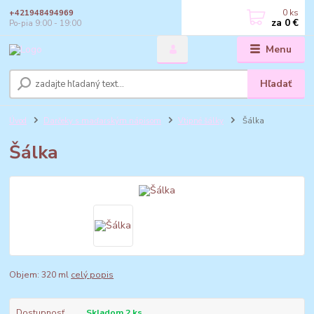
0
ks
+421948494969
za
0 €
Po-pia 9:00 - 19:00
Menu
Hľadať
Úvod
Darčeky s maďarským nápisom
Vtipné šálky
Šálka
Šálka
Objem: 320 ml
celý popis
Dostupnosť
Skladom 2 ks