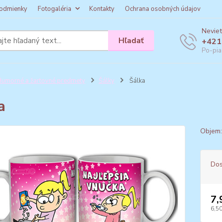
odmienky
Fotogaléria
Kontakty
Ochrana osobných údajov
Neviet
Hľadať
+421
Po-pia
umorné a žartovné predmety
Šálky
Šálka
a
Objem
Dos
7,
6,50