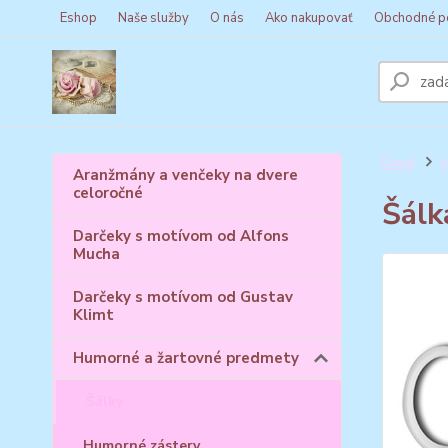
Eshop
Naše služby
O nás
Ako nakupovať
Obchodné p
Úvod
H
Aranžmány a venčeky na dvere
celoročné
Šálk
Darčeky s motívom od Alfons
Mucha
Darčeky s motívom od Gustav
Klimt
Humorné a žartovné predmety
Šálky
Humorné zástery