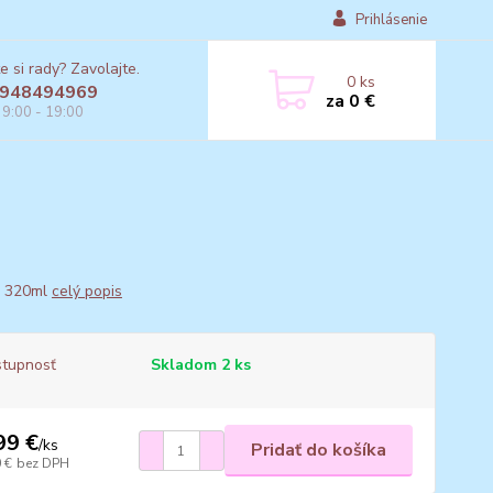
Prihlásenie
e si rady? Zavolajte.
0
ks
948494969
za
0 €
 9:00 - 19:00
: 320ml
celý popis
tupnosť
Skladom 2 ks
99 €
/
ks
Pridať do košíka
 €
bez DPH