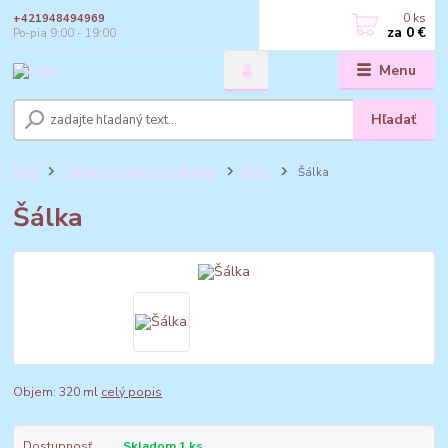
0
ks
+421948494969
za
0 €
Po-pia 9:00 - 19:00
Menu
Hľadať
Úvod
Humorné a žartovné predmety
Šálky
Šálka
Šálka
Objem: 320 ml
celý popis
Dostupnosť
Skladom 1 ks