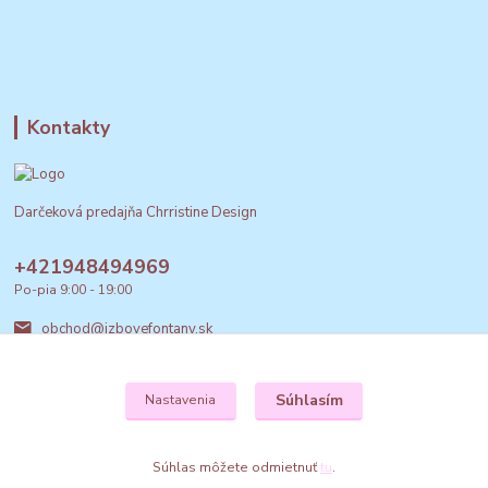
Kontakty
Darčeková predajňa Chrristine Design
+421948494969
Po-pia 9:00 - 19:00
obchod@izbovefontany.sk
Súhlasím
Nastavenia
Súhlas môžete odmietnuť
tu
.
Vytvorené na
Eshop-rychlo.sk