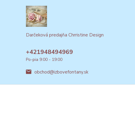
Darčeková predajňa Chrristine Design
+421948494969
Po-pia 9:00 - 19:00
obchod@izbovefontany.sk
Vytvorené na
Eshop-rychlo.sk