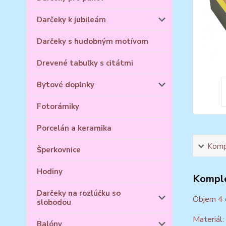
Darčeky k jubileám
Darčeky s hudobným motívom
Drevené tabuľky s citátmi
Bytové doplnky
Fotorámiky
Porcelán a keramika
Kompl
Šperkovnice
Hodiny
Komple
Darčeky na rozlúčku so
Objem 4 
slobodou
Materiál:
Balóny