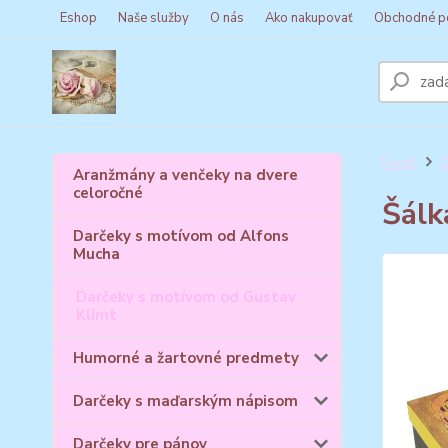
Eshop
Naše služby
O nás
Ako nakupovať
Obchodné p
Úvod
D
Aranžmány a venčeky na dvere
celoročné
Šálk
Darčeky s motívom od Alfons
Mucha
Darčeky s motívom od Gustav
Klimt
Humorné a žartovné predmety
Darčeky s maďarským nápisom
Darčeky pre pánov