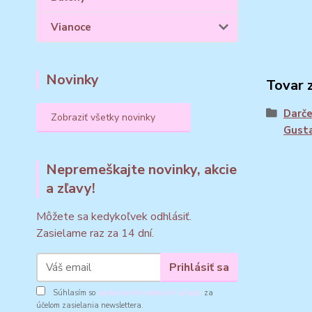
Vianoce
Novinky
Tovar 
Darče
Zobraziť všetky novinky
Gusta
Nepremeškajte novinky, akcie
a zľavy!
Môžete sa kedykoľvek odhlásiť.
Zasielame raz za 14 dní.
Prihlásiť sa
Súhlasím so
spracovaním osobných údajov
za
účelom zasielania newslettera.