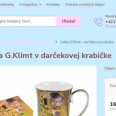
odmienky
Fotogaléria
Kontakty
Ochrana osobných údajov
Neviet
Hľadať
+421
Po-pia
arčeky s motívom od Gustav Klimt
Šálka G.Klimt v darčekovej krabičke
a G.Klimt v darčekovej krabičke
Objem 
Dos
16
13,