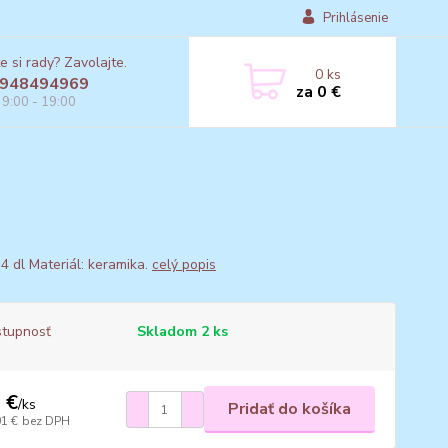
Prihlásenie
e si rady? Zavolajte.
0
ks
948494969
za
0 €
 9:00 - 19:00
4 dl Materiál: keramika.
celý popis
tupnosť
Skladom 2 ks
 €
/
ks
Pridať do košíka
01 €
bez DPH