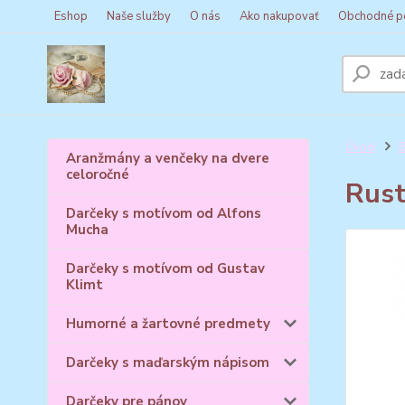
Eshop
Naše služby
O nás
Ako nakupovať
Obchodné p
Úvod
B
Aranžmány a venčeky na dvere
celoročné
Rust
Darčeky s motívom od Alfons
Mucha
Darčeky s motívom od Gustav
Klimt
Humorné a žartovné predmety
Darčeky s maďarským nápisom
Darčeky pre pánov