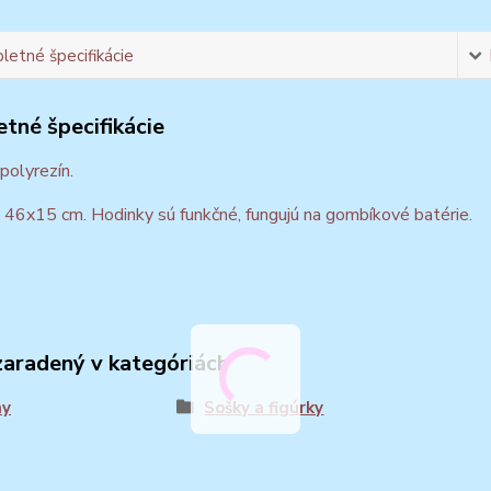
etné špecifikácie
tné špecifikácie
 polyrezín.
46x15 cm. Hodinky sú funkčné, fungujú na gombíkové batérie.
zaradený v kategóriách
ny
Sošky a figúrky