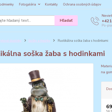
odmienky
Fotogaléria
Kontakty
Ochrana osobných údajov
Neviet
Hľadať
+421
Po-pia
ytové doplnky
Sošky a figúrky
Rustikálna soška žaba s hodinkami
ikálna soška žaba s hodinkami
Materi
na gom
Dos
69
56,