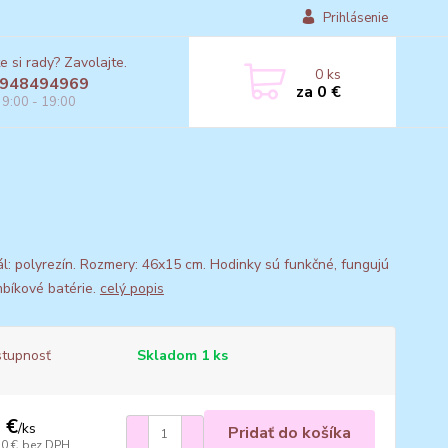
Prihlásenie
e si rady? Zavolajte.
0
ks
948494969
za
0 €
 9:00 - 19:00
ál: polyrezín. Rozmery: 46x15 cm. Hodinky sú funkčné, fungujú
bíkové batérie.
celý popis
tupnosť
Skladom 1 ks
 €
/
ks
Pridať do košíka
10 €
bez DPH