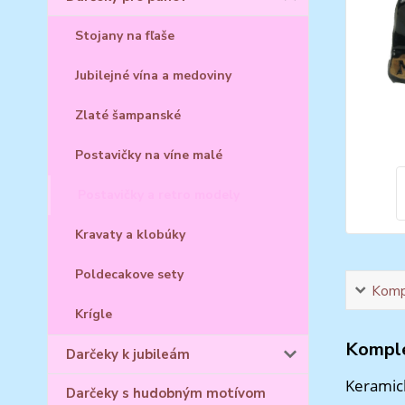
Stojany na fľaše
Jubilejné vína a medoviny
Zlaté šampanské
Postavičky na víne malé
Postavičky a retro modely
Kravaty a klobúky
Poldecakove sety
Kompl
Krígle
Komple
Darčeky k jubileám
Keramick
Darčeky s hudobným motívom