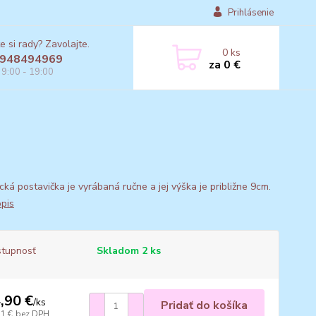
Prihlásenie
e si rady? Zavolajte.
0
ks
948494969
za
0 €
 9:00 - 19:00
cká postavička je vyrábaná ručne a jej výška je približne 9cm.
opis
tupnosť
Skladom 2 ks
,90 €
/
ks
Pridať do košíka
11 €
bez DPH