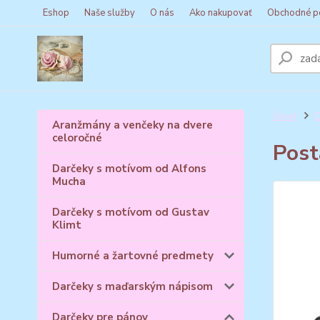
Eshop
Naše služby
O nás
Ako nakupovať
Obchodné p
Úvod
D
Aranžmány a venčeky na dvere
celoročné
Post
Darčeky s motívom od Alfons
Mucha
Darčeky s motívom od Gustav
Klimt
Humorné a žartovné predmety
Darčeky s maďarským nápisom
Darčeky pre pánov