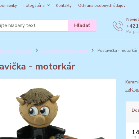
odmienky
Fotogaléria
Kontakty
Ochrana osobných údajov
Neviet
Hľadať
+421
Po-pia
arčeky pre pánov
Postavičky a retro modely
Postavička - motorkár
avička - motorkár
Kerami
celý p
Dos
14
12,