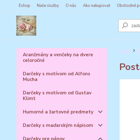
Eshop
Naše služby
O nás
Ako nakupovať
Obchodné p
Úvod
D
Aranžmány a venčeky na dvere
celoročné
Post
Darčeky s motívom od Alfons
Mucha
Darčeky s motívom od Gustav
Klimt
Humorné a žartovné predmety
Darčeky s maďarským nápisom
Darčeky pre pánov