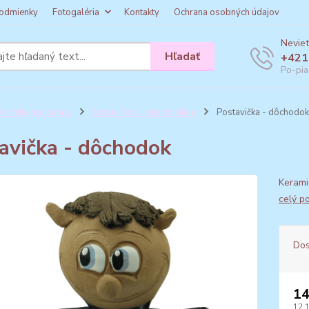
odmienky
Fotogaléria
Kontakty
Ochrana osobných údajov
Neviet
Hľadať
+421
Po-pia
arčeky pre pánov
Postavičky a retro modely
Postavička - dôchodok
avička - dôchodok
Kerami
celý p
Dos
14
12,