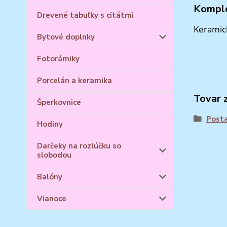
Komple
Drevené tabuľky s citátmi
Keramick
Bytové doplnky
Fotorámiky
Porcelán a keramika
Tovar 
Šperkovnice
Posta
Hodiny
Darčeky na rozlúčku so
slobodou
Balóny
Vianoce