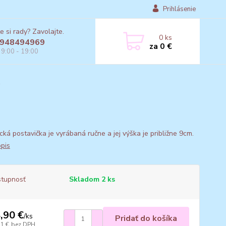
Prihlásenie
e si rady? Zavolajte.
0
ks
948494969
za
0 €
 9:00 - 19:00
cká postavička je vyrábaná ručne a jej výška je približne 9cm.
opis
tupnosť
Skladom 2 ks
,90 €
/
ks
Pridať do košíka
11 €
bez DPH