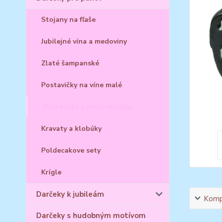
Stojany na fľaše
Jubilejné vína a medoviny
Zlaté šampanské
Postavičky na víne malé
Postavičky a retro modely
Kravaty a klobúky
Poldecakove sety
Krígle
Darčeky k jubileám
Kompl
Darčeky s hudobným motívom