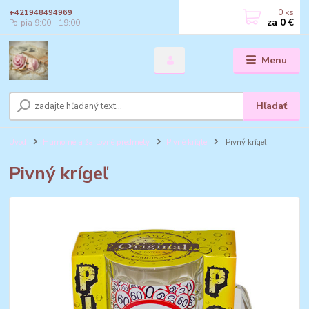
0
ks
+421948494969
za
0 €
Po-pia 9:00 - 19:00
Menu
Hľadať
Úvod
Humorné a žartovné predmety
Pivné krígle
Pivný krígeľ
Pivný krígeľ