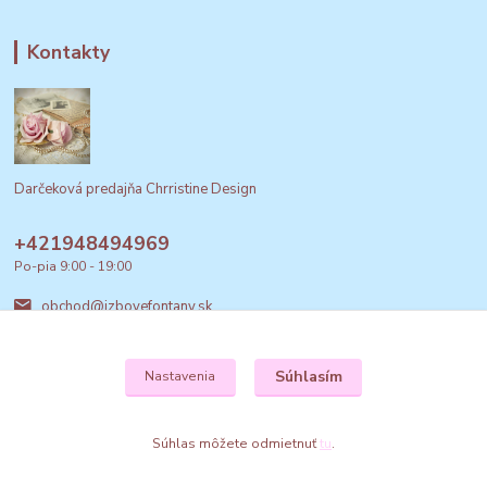
Kontakty
Darčeková predajňa Chrristine Design
+421948494969
Po-pia 9:00 - 19:00
obchod@izbovefontany.sk
Súhlasím
Nastavenia
Súhlas môžete odmietnuť
tu
.
Vytvorené na
Eshop-rychlo.sk