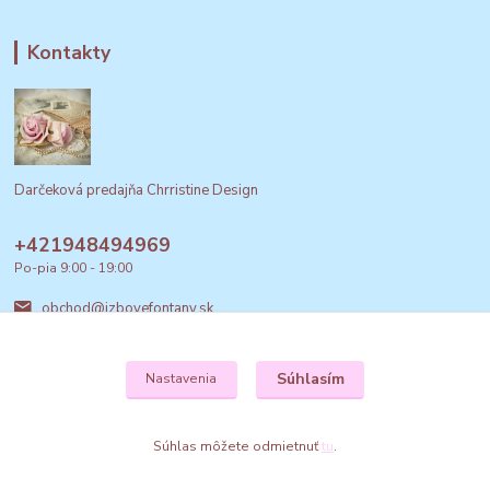
Kontakty
Darčeková predajňa Chrristine Design
+421948494969
Po-pia 9:00 - 19:00
obchod@izbovefontany.sk
Súhlasím
Nastavenia
Súhlas môžete odmietnuť
tu
.
Vytvorené na
Eshop-rychlo.sk