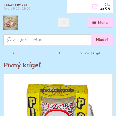
0
ks
+421948494969
za
0 €
Po-pia 9:00 - 19:00
Menu
Hľadať
Úvod
Humorné a žartovné predmety
Pivné krígle
Pivný krígeľ
Pivný krígeľ