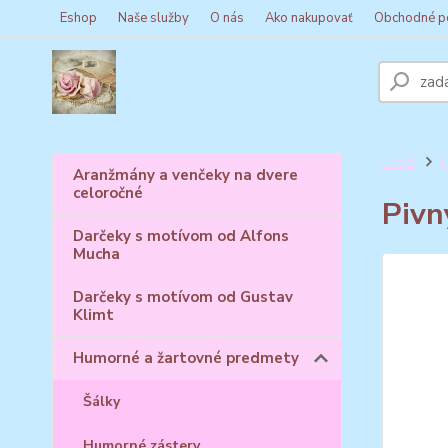
Eshop
Naše služby
O nás
Ako nakupovať
Obchodné p
Úvod
H
Aranžmány a venčeky na dvere
celoročné
Pivn
Darčeky s motívom od Alfons
Mucha
Darčeky s motívom od Gustav
Klimt
Humorné a žartovné predmety
Šálky
Humorné zástery