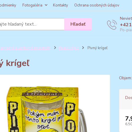
odmienky
Fotogaléria
Kontakty
Ochrana osobných údajov
Neviet
Hľadať
+421
Po-pia
umorné a žartovné predmety
Pivné krígle
Pivný krígeľ
ý krígeľ
Objem:
Dos
7,
6,50