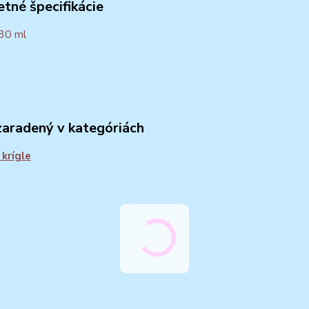
tné špecifikácie
30 ml
zaradený v kategóriách
 krígle