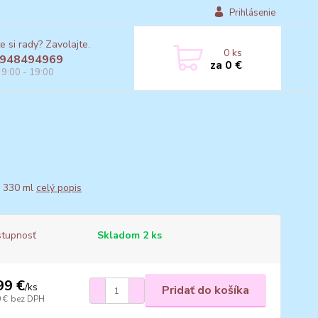
Prihlásenie
e si rady? Zavolajte.
0
ks
948494969
za
0 €
 9:00 - 19:00
 330 ml
celý popis
tupnosť
Skladom 2 ks
99 €
/
ks
Pridať do košíka
 €
bez DPH