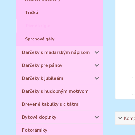
Tričká
Pivné krígle
Sprchové gély
Darčeky s maďarským nápisom
Darčeky pre pánov
Darčeky k jubileám
Darčeky s hudobným motívom
Drevené tabuľky s citátmi
Bytové doplnky
Kompl
Fotorámiky