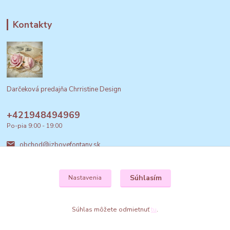
Kontakty
Darčeková predajňa Chrristine Design
+421948494969
Po-pia 9:00 - 19:00
obchod@izbovefontany.sk
Súhlasím
Nastavenia
Súhlas môžete odmietnuť
tu
.
Vytvorené na
Eshop-rychlo.sk