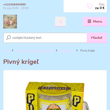
0
ks
+421948494969
za
0 €
Po-pia 9:00 - 19:00
Menu
Hľadať
Úvod
Humorné a žartovné predmety
Pivné krígle
Pivný krígeľ
Pivný krígeľ