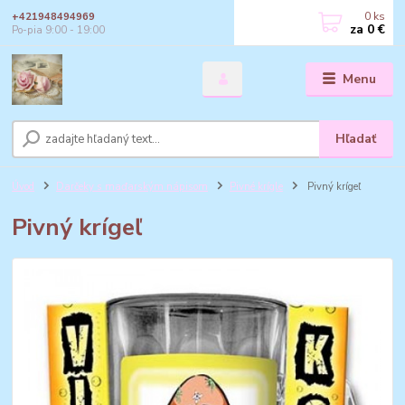
0
ks
+421948494969
za
0 €
Po-pia 9:00 - 19:00
Menu
Hľadať
Úvod
Darčeky s maďarským nápisom
Pivné krígle
Pivný krígeľ
Pivný krígeľ