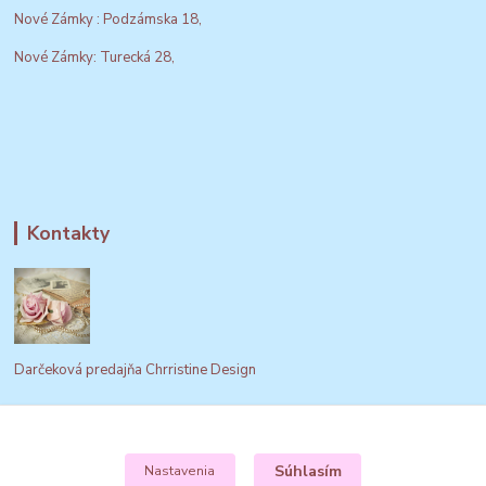
Nové Zámky : Podzámska 18,
Nové Zámky: Turecká 28,
Kontakty
Darčeková predajňa Chrristine Design
+421948494969
Po-pia 9:00 - 19:00
Súhlasím
Nastavenia