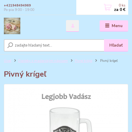
0
ks
+421948494969
za
0 €
Po-pia 9:00 - 19:00
Menu
Hľadať
Úvod
Darčeky s maďarským nápisom
Pivné krígle
Pivný krígeľ
Pivný krígeľ