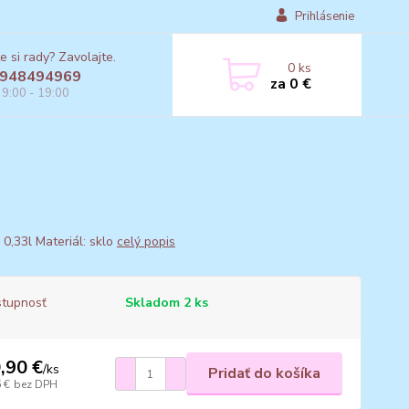
Prihlásenie
e si rady? Zavolajte.
0
ks
948494969
za
0 €
 9:00 - 19:00
 0,33l Materiál: sklo
celý popis
tupnosť
Skladom 2 ks
,90 €
/
ks
Pridať do košíka
 €
bez DPH