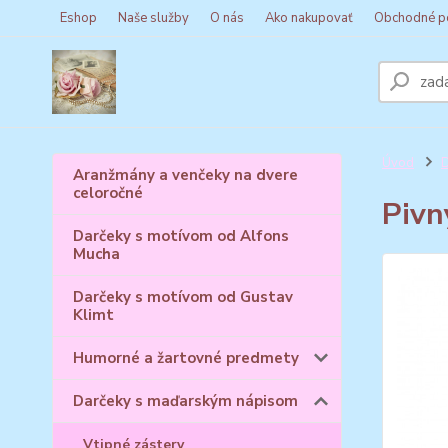
Eshop
Naše služby
O nás
Ako nakupovať
Obchodné p
Úvod
D
Aranžmány a venčeky na dvere
celoročné
Pivn
Darčeky s motívom od Alfons
Mucha
Darčeky s motívom od Gustav
Klimt
Humorné a žartovné predmety
Darčeky s maďarským nápisom
Vtipné zástery