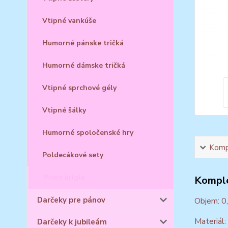
Vtipné vankúše
Humorné pánske tričká
Humorné dámske tričká
Vtipné sprchové gély
Vtipné šálky
Humorné spoločenské hry
Kompl
Poldecákové sety
Pivné krígle
Komple
Darčeky pre pánov
Objem: 0
Materiál:
Darčeky k jubileám