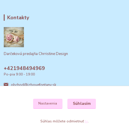
Kontakty
Darčeková predajňa Chrristine Design
+421948494969
Po-pia 9:00 - 19:00
obchod@izbovefontany.sk
Súhlasím
Nastavenia
Súhlas môžete odmietnuť
tu
.
Vytvorené na
Eshop-rychlo.sk