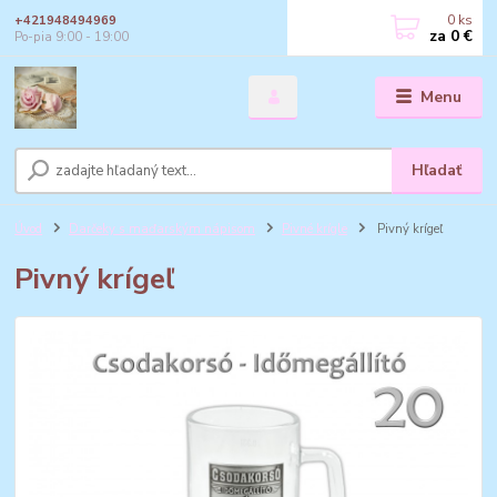
0
ks
+421948494969
za
0 €
Po-pia 9:00 - 19:00
Menu
Hľadať
Úvod
Darčeky s maďarským nápisom
Pivné krígle
Pivný krígeľ
Pivný krígeľ