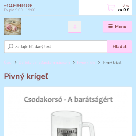
0
ks
+421948494969
za
0 €
Po-pia 9:00 - 19:00
Menu
Hľadať
Úvod
Darčeky s maďarským nápisom
Pivné krígle
Pivný krígeľ
Pivný krígeľ