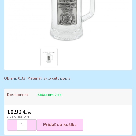
Objem: 0,33l Materiál: sklo
celý popis
Dostupnosť
Skladom 2 ks
10,90 €
/
ks
8,86 €
bez DPH
Pridať do košíka