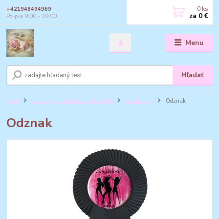
0
ks
+421948494969
za
0 €
Po-pia 9:00 - 19:00
Menu
Hľadať
Úvod
Darčeky na rozlúčku so slobodou
Pre nevesty
Odznak
Odznak