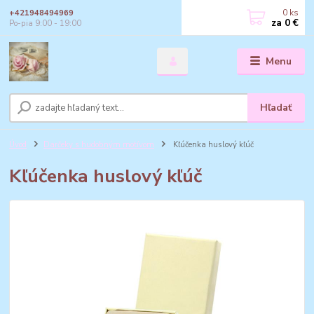
0
ks
+421948494969
za
0 €
Po-pia 9:00 - 19:00
Menu
Hľadať
Úvod
Darčeky s hudobným motívom
Kľúčenka huslový kľúč
Kľúčenka huslový kľúč