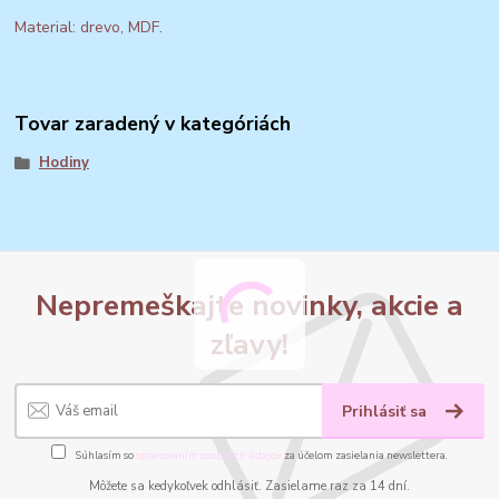
Material: drevo, MDF.
Tovar zaradený v kategóriách
Hodiny
Nepremeškajte novinky, akcie a
zľavy!
Prihlásiť sa
Súhlasím so
spracovaním osobných údajov
za účelom zasielania newslettera.
Môžete sa kedykoľvek odhlásiť. Zasielame raz za 14 dní.