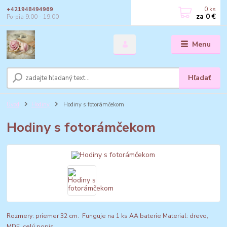
0
ks
+421948494969
za
0 €
Po-pia 9:00 - 19:00
Menu
Hľadať
Úvod
Hodiny
Hodiny s fotorámčekom
Hodiny s fotorámčekom
Rozmery: priemer 32 cm. Funguje na 1 ks AA baterie Material: drevo,
MDF.
celý popis