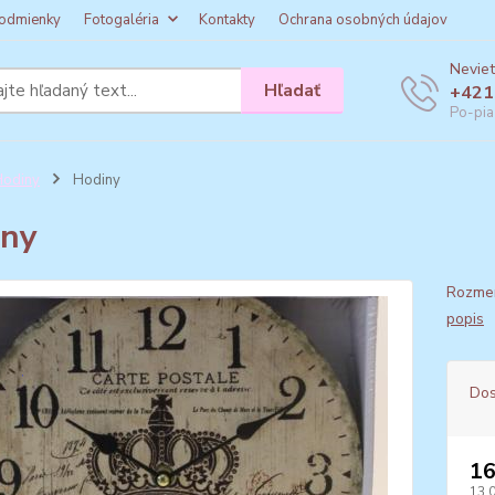
odmienky
Fotogaléria
Kontakty
Ochrana osobných údajov
Neviet
Hľadať
+421
Po-pia
Hodiny
Hodiny
iny
Rozmer
popis
Dos
16
13,