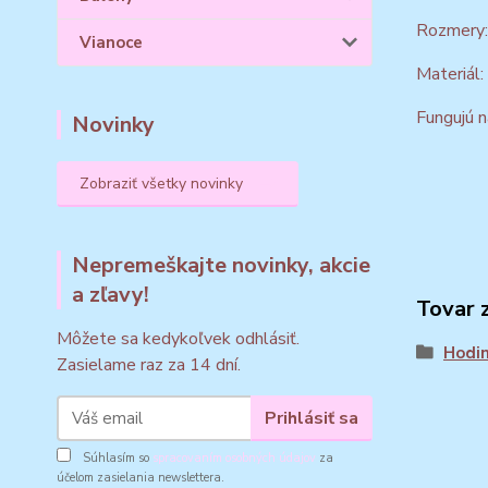
Rozmery:
Vianoce
Materiál
Fungujú n
Novinky
Zobraziť všetky novinky
Nepremeškajte novinky, akcie
a zľavy!
Tovar 
Môžete sa kedykoľvek odhlásiť.
Hodi
Zasielame raz za 14 dní.
Prihlásiť sa
Súhlasím so
spracovaním osobných údajov
za
účelom zasielania newslettera.