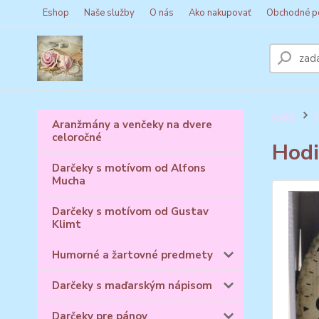
Eshop
Naše služby
O nás
Ako nakupovať
Obchodné p
Úvod
Aranžmány a venčeky na dvere
celoročné
Hod
Darčeky s motívom od Alfons
Mucha
Darčeky s motívom od Gustav
Klimt
Humorné a žartovné predmety
Darčeky s maďarským nápisom
Darčeky pre pánov