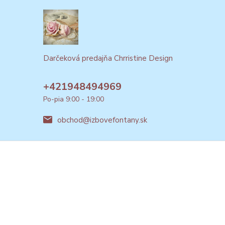
Darčeková predajňa Chrristine Design
+421948494969
Po-pia 9:00 - 19:00
obchod@izbovefontany.sk
Vytvorené na
Eshop-rychlo.sk