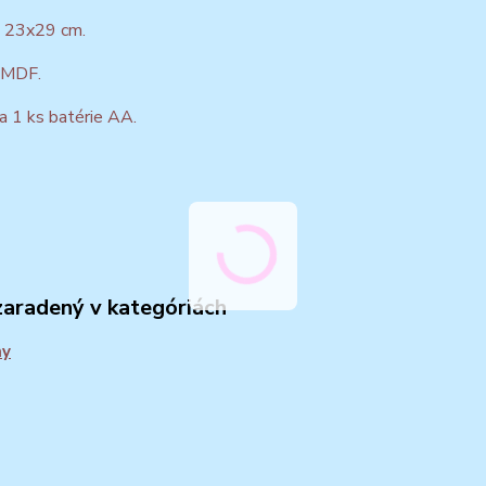
 23x29 cm.
: MDF.
a 1 ks batérie AA.
zaradený v kategóriách
ny