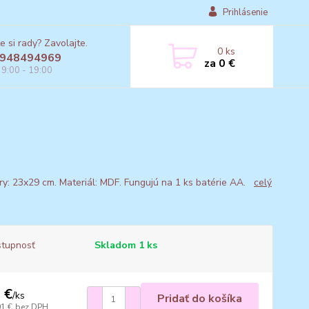
Prihlásenie
e si rady? Zavolajte.
0
ks
948494969
za
0 €
 9:00 - 19:00
y: 23x29 cm. Materiál: MDF. Fungujú na 1 ks batérie AA.
celý
tupnosť
Skladom 1 ks
 €
/
ks
Pridať do košíka
01 €
bez DPH