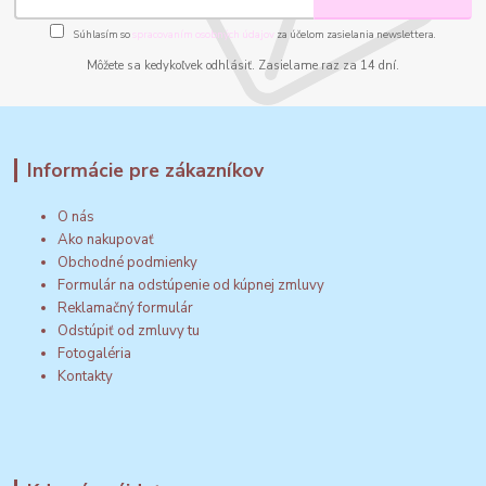
Súhlasím so
spracovaním osobných údajov
za účelom zasielania newslettera.
Môžete sa kedykoľvek odhlásiť. Zasielame raz za 14 dní.
Informácie pre zákazníkov
O nás
Ako nakupovať
Obchodné podmienky
Formulár na odstúpenie od kúpnej zmluvy
Reklamačný formulár
Odstúpiť od zmluvy tu
Fotogaléria
Kontakty