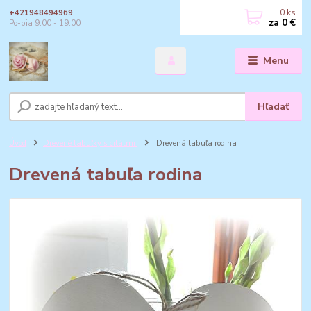
0
ks
+421948494969
za
0 €
Po-pia 9:00 - 19:00
Menu
Hľadať
Úvod
Drevené tabuľky s citátmi
Drevená tabuľa rodina
Drevená tabuľa rodina