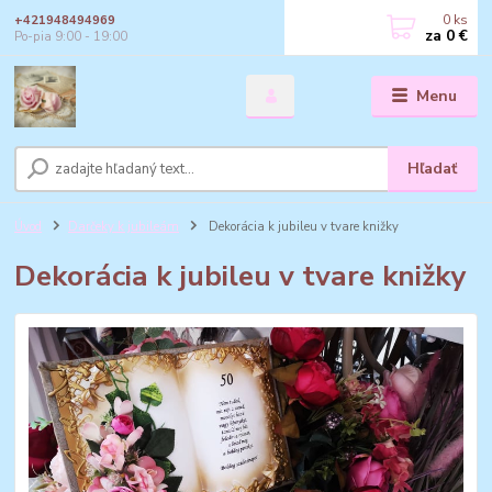
0
ks
+421948494969
za
0 €
Po-pia 9:00 - 19:00
Menu
Hľadať
Úvod
Darčeky k jubileám
Dekorácia k jubileu v tvare knižky
Dekorácia k jubileu v tvare knižky