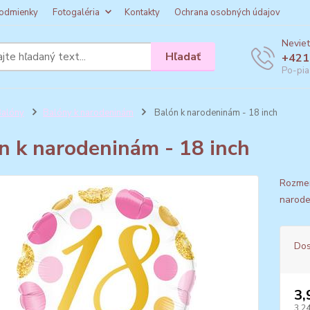
odmienky
Fotogaléria
Kontakty
Ochrana osobných údajov
Neviet
Hľadať
+421
Po-pia
alóny
Balóny k narodeninám
Balón k narodeninám - 18 inch
n k narodeninám - 18 inch
Rozmer
narod
Dos
3,
3,24