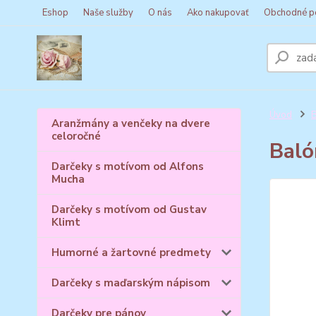
Eshop
Naše služby
O nás
Ako nakupovať
Obchodné p
Úvod
B
Aranžmány a venčeky na dvere
celoročné
Baló
Darčeky s motívom od Alfons
Mucha
Darčeky s motívom od Gustav
Klimt
Humorné a žartovné predmety
Darčeky s maďarským nápisom
Darčeky pre pánov