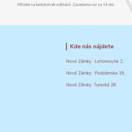
Môžete sa kedykoľvek odhlásiť. Zasielame raz za 14 dní.
Kde nás nájdete
Nové Zámky : Letomostie 2,
Nové Zámky : Podzámska 18,
Nové Zámky: Turecká 28,