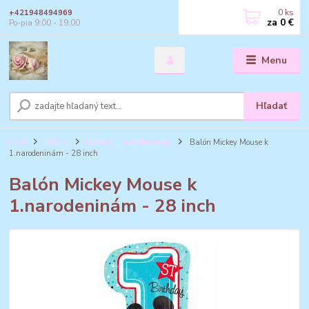
0
ks
+421948494969
za
0 €
Po-pia 9:00 - 19:00
Menu
Hľadať
Úvod
Balóny
Balón k 1. narodeninám
Balón Mickey Mouse k
1.narodeninám - 28 inch
Balón Mickey Mouse k
1.narodeninám - 28 inch