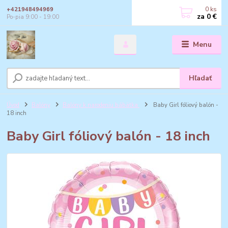
0
ks
+421948494969
za
0 €
Po-pia 9:00 - 19:00
Menu
Hľadať
Úvod
Balóny
Balóny k narodeniu bábätka
Baby Girl fóliový balón -
18 inch
Baby Girl fóliový balón - 18 inch