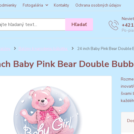
odmienky
Fotogaléria
Kontakty
Ochrana osobných údajov
Neviet
Hľadať
+421
Po-pia
alóny
Balóny k narodeniu bábätka
24 inch Baby Pink Bear Double 
nch Baby Pink Bear Double Bubb
Rozmery
inovat
švami 
každéh
Dos