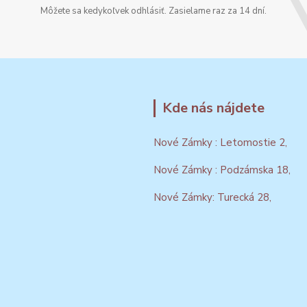
Môžete sa kedykoľvek odhlásiť. Zasielame raz za 14 dní.
Kde nás nájdete
Nové Zámky : Letomostie 2,
Nové Zámky : Podzámska 18,
Nové Zámky: Turecká 28,