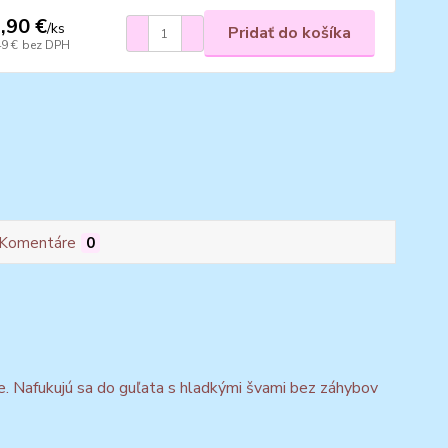
,90 €
/
ks
Pridať do košíka
49 €
bez DPH
Komentáre
0
dne. Nafukujú sa do guľata s hladkými švami bez záhybov