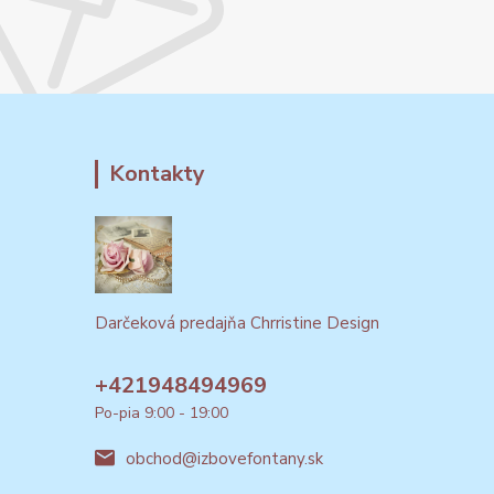
Kontakty
Darčeková predajňa Chrristine Design
+421948494969
Po-pia 9:00 - 19:00
obchod@izbovefontany.sk