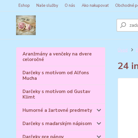
Eshop
Naše služby
O nás
Ako nakupovať
Obchodné p
Úvod
B
Aranžmány a venčeky na dvere
celoročné
24 i
Darčeky s motívom od Alfons
Mucha
Darčeky s motívom od Gustav
Klimt
Humorné a žartovné predmety
Darčeky s maďarským nápisom
Darčeky pre pánov