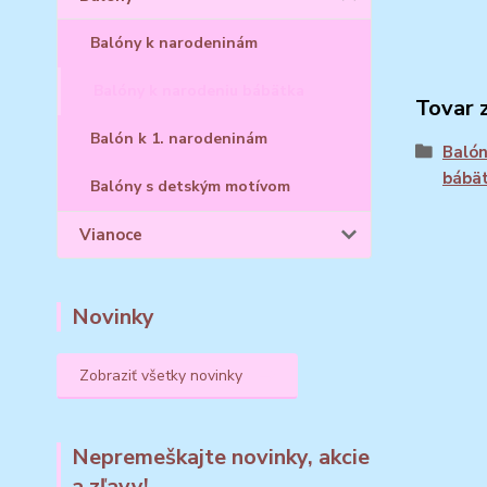
Balóny k narodeninám
Balóny k narodeniu bábätka
Tovar 
Balón k 1. narodeninám
Balón
bábä
Balóny s detským motívom
Vianoce
Novinky
Zobraziť všetky novinky
Nepremeškajte novinky, akcie
a zľavy!