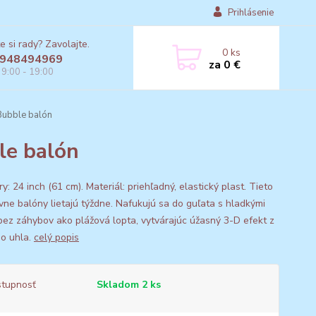
Prihlásenie
e si rady? Zavolajte.
0
ks
948494969
za
0 €
 9:00 - 19:00
Bubble balón
le balón
: 24 inch (61 cm). Materiál: priehľadný, elastický plast. Tieto
ívne balóny lietajú týždne. Nafukujú sa do guľata s hladkými
bez záhybov ako plážová lopta, vytvárajúc úžasný 3-D efekt z
o uhla.
celý popis
tupnosť
Skladom 2 ks