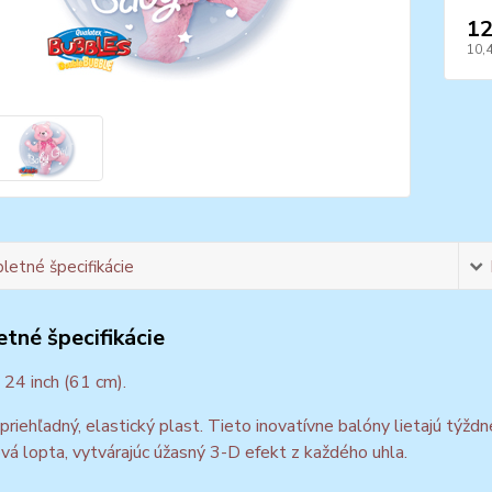
12
10,
etné špecifikácie
tné špecifikácie
24 inch (61 cm).
 priehľadný, elastický plast. Tieto inovatívne balóny lietajú týž
vá lopta, vytvárajúc úžasný 3-D efekt z každého uhla.