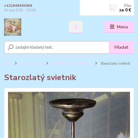
0
ks
+421948494969
za
0 €
Po-pia 9:00 - 19:00
Menu
Hľadať
Úvod
Bytové doplnky
Svietniky a ďalšie doplnky
Starozlatý svietnik
Starozlatý svietnik