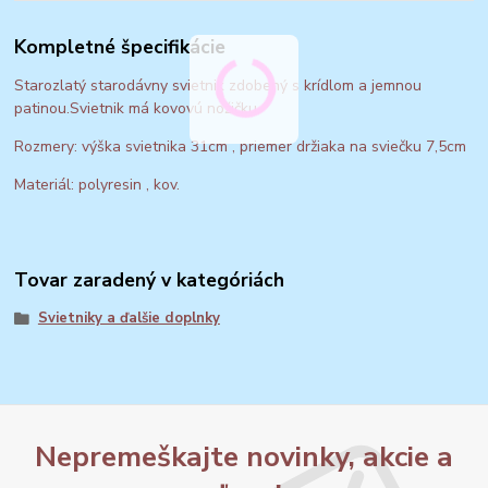
Kompletné špecifikácie
Starozlatý starodávny svietnik zdobený s krídlom a jemnou
patinou.Svietnik má kovovú nožičku.
Rozmery: výška svietnika 31cm , priemer držiaka na sviečku 7,5cm
Materiál: polyresin , kov.
Tovar zaradený v kategóriách
Svietniky a ďalšie doplnky
Nepremeškajte novinky, akcie a